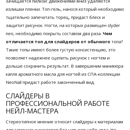
зачищается пилкой: движениями вниз удаляются
излишки пленки. Топ-гель, нанося который необходимо
тщательно запечатать торец, придаст блеск и
защитит рисунок. Ногти, на которых размещен
slyder
neo,
необходимо покрыть составом два раза.
Чем
отличается топ для слайдеров от обычного
топа?
Такие топы
имеют более густую консистенцию, это
позволяет надежнее сцепить рисунок с ногтем и
дольше сохранить результат. В завершении маникюра
капля ароматного масла для ногтей из СПА-коллекции
NeoNail придаст работе законченный вид.
СЛАЙДЕРЫ В
ПРОФЕССИОНАЛЬНОЙ РАБОТЕ
НЕЙЛ-МАСТЕРА
Стереотипное мнение относит слайдеры к материалам
для самоучек и мастеров без навыков нейл-арта. Но