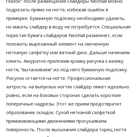
глазок”: после размещения слайдеры NeoNail можно
подрезать прямо на ногте, избежав ошибок в
примерке. Бумажную подложку необходимо удалить,
но макать слайдер в воду не потребуется. Специальная
пористая бумага слайдеров NeoNail размокнет, если
положить вырезанный элемент на смоченную
нетканую салфетку или ватный диск. Дальше начинаем
клеить. Аккуратно приложив кромку рисунка к валику
ногтя, “вытаскиваем” из-под него бумажную подложку.
Рисунок остается на ногте. Профессиональная
хитрость: на выпуклых ногтях слайдер ляжет идеально
ровно, если на боковых сторонах сделать короткие
поперечные надрезы. Этот же прием предотвратит
образование складок. Сухой нетканой салфеткой
примакивающими движениями просушиваем
поверхность. После высыхания слайдера торец ногтя