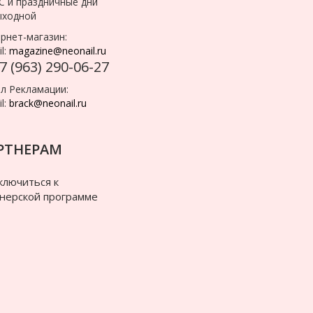
С и праздничные дни
ыходной
рнет-магазин:
l:
magazine@neonail.ru
7 (963) 290-06-27
л Рекламации:
l:
brack@neonail.ru
РТНЕРАМ
лючиться к
нерской программе