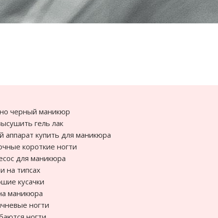
но черный маникюр
высушить гель лак
й аппарат купить для маникюра
чные короткие ногти
сос для маникюра
и на типсах
шие кусачки
на маникюра
чневые ногти
баются ногти