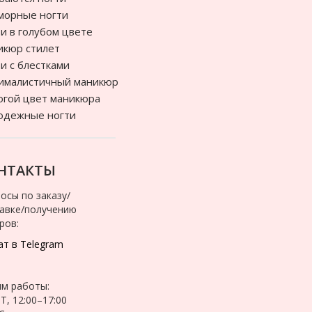
морные ногти
и в голубом цвете
икюр стилет
и с блестками
ималистичный маникюр
гой цвет маникюра
одежные ногти
НТАКТЫ
осы по заказу/
авке/получению
ров:
т в Telegram
м работы:
Т, 12:00–17:00