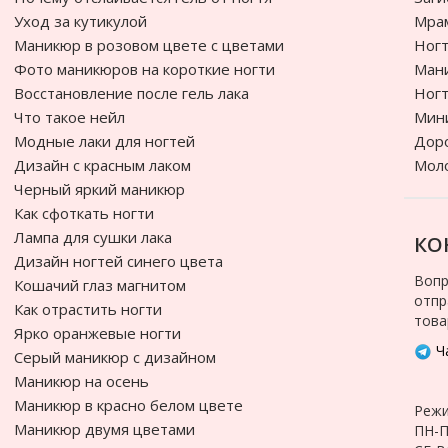
Уход за кутикулой
Мра
Маникюр в розовом цвете с цветами
Ногт
Фото маникюров на короткие ногти
Ман
Восстановление после гель лака
Ногт
Что такое нейл
Мин
Модные лаки для ногтей
Доро
Дизайн с красным лаком
Мол
Черный яркий маникюр
Как сфоткать ногти
Лампа для сушки лака
КО
Дизайн ногтей синего цвета
Вопр
Кошачий глаз магнитом
отпр
Как отрастить ногти
това
Ярко оранжевые ногти
Ча
Cерый маникюр с дизайном
Маникюр на осень
Маникюр в красно белом цвете
Режи
Маникюр двумя цветами
ПН-П