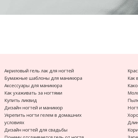
Акриловый гель лак для ногтей
Крас
Бумажные шаблоны для маникюра
Как 
Аксессуары для маникюра
Како
Как ухаживать за ногтями
Моло
Купить ликвид
Пыле
Дизайн ногтей и маникюр
Ногт
Укрепить ногти гелем в домашних
Хоро
условиях
Дли
Дизайн ногтей для свадьбы
Кори
Почему отслаивается гель от ногтя
Заги