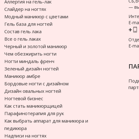
СБ,В
Аллергия на гель-лак
— в
Слайдер на ногтях
Модный маникюр с цветами
Инте
E-mai
Гель база для ногтей
+
Состав гель лака
Все о гель лаках
Отде
E-mai
Черный и золотой маникюр
Чем обезжирить ногти
Ногти миндаль френч
ПА
Зеленый дизайн ногтей
Маникюр амбре
Подк
Бордовые ногти с дизайном
парт
Дизайн овальных ногтей
Ногтевой бизнес
Как стать маникюрщицей
Парафинотерапия для рук
Как выбрать аппарат для маникюра и
педикюра
Надписи на ногтях