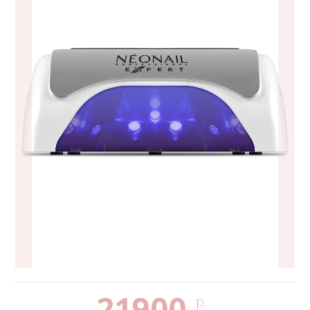
21900
р.