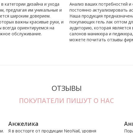
в категории дизайна и ухода
Анализ ваших потребностей и
м, предлагая им уникальные и
постоянно актуализировать ас
уется широким доверием.
Наша продукция предназначена
оторых важны красивые руки, и
покупающих гель лак оптом дл
ы всегда ориентируемся на
аудиторию, которая является 
ежное обслуживание.
салонов маникюра и педикюра,
можете почитать отзывы фирм 
ОТЗЫВЫ
ПОКУПАТЕЛИ ПИШУТ О НАС
Анжелика
Ан
и.
Я в восторге от продукции NeoNail, уровня
Пора