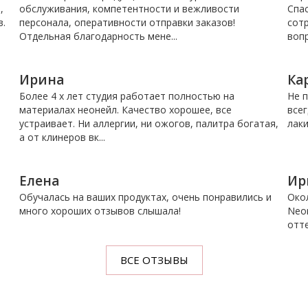
,
обслуживания, компетентности и вежливости
Спас
в.
персонала, оперативности отправки заказов!
сот
Отдельная благодарность мене...
вопр
Ирина
Ка
Более 4 х лет студия работает полностью на
Не п
материалах неонейл. Качество хорошее, все
всег
устраивает. Ни аллергии, ни ожогов, палитра богатая,
лаки
а от клинеров вк...
Елена
Ир
Обучалась на ваших продуктах, очень понравились и
Око
много хороших отзывов слышала!
Neon
отте
ВСЕ ОТЗЫВЫ