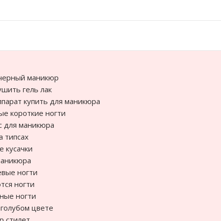
 черный маникюр
ушить гель лак
ппарат купить для маникюра
е короткие ногти
с для маникюра
а типсах
 кусачки
маникюра
евые ногти
тся ногти
ные ногти
 голубом цвете
р стилет