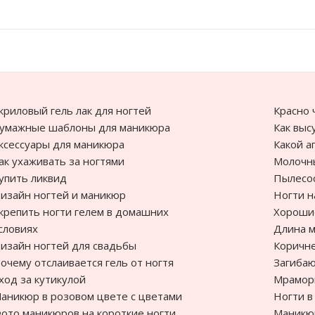
криловый гель лак для ногтей
Красно
умажные шаблоны для маникюра
Как выс
ксессуары для маникюра
Какой а
ак ухаживать за ногтями
Молочны
упить ликвид
Пылесо
изайн ногтей и маникюр
Ногти н
крепить ногти гелем в домашних
Хорошие
словиях
Длина 
изайн ногтей для свадьбы
Коричн
очему отслаивается гель от ногтя
Загибаю
ход за кутикулой
Мрамор
аникюр в розовом цвете с цветами
Ногти в
ото маникюров на короткие ногти
Маникю