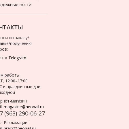
одежные ногти
НТАКТЫ
осы по заказу/
авке/получению
ров:
т в Telegram
м работы:
Т, 12:00–17:00
С и праздничные дни
ыходной
рнет-магазин:
l:
magazine@neonail.ru
7 (963) 290-06-27
л Рекламации:
l:
brack@neonail.ru