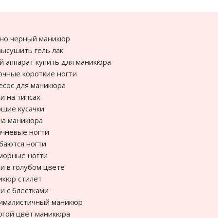
но черный маникюр
высушить гель лак
й аппарат купить для маникюра
чные короткие ногти
сос для маникюра
и на типсах
шие кусачки
на маникюра
чневые ногти
баются ногти
морные ногти
и в голубом цвете
икюр стилет
и с блестками
ималистичный маникюр
гой цвет маникюра