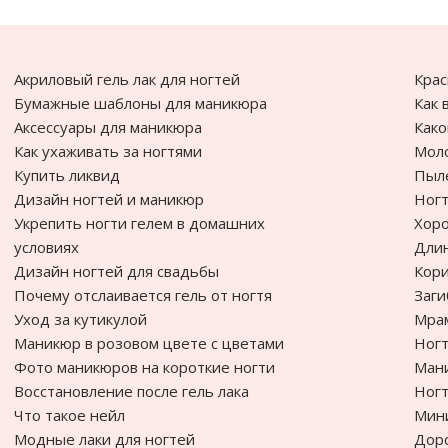
Акриловый гель лак для ногтей
Крас
Бумажные шаблоны для маникюра
Как 
Аксессуары для маникюра
Како
Как ухаживать за ногтями
Моло
Купить ликвид
Пыле
Дизайн ногтей и маникюр
Ногт
Укрепить ногти гелем в домашних
Хоро
условиях
Дли
Дизайн ногтей для свадьбы
Кори
Почему отслаивается гель от ногтя
Заги
Уход за кутикулой
Мра
Маникюр в розовом цвете с цветами
Ногт
Фото маникюров на короткие ногти
Ман
Восстановление после гель лака
Ногт
Что такое нейл
Мин
Модные лаки для ногтей
Доро