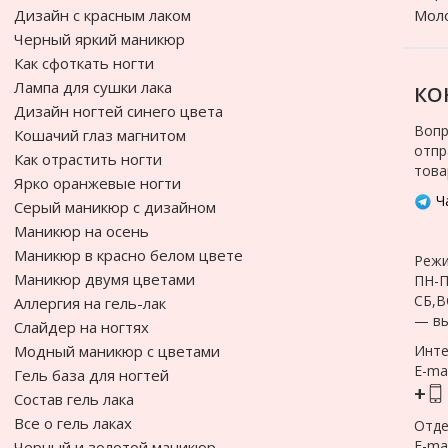
Дизайн с красным лаком
Мол
Черный яркий маникюр
Как сфоткать ногти
Лампа для сушки лака
КО
Дизайн ногтей синего цвета
Вопр
Кошачий глаз магнитом
отпр
Как отрастить ногти
това
Ярко оранжевые ногти
Ча
Cерый маникюр с дизайном
Маникюр на осень
Маникюр в красно белом цвете
Режи
Маникюр двумя цветами
ПН-П
СБ,В
Аллергия на гель-лак
— в
Слайдер на ногтях
Модный маникюр с цветами
Инте
E-mai
Гель база для ногтей
+
Состав гель лака
Все о гель лаках
Отде
E-mai
Черный и золотой маникюр