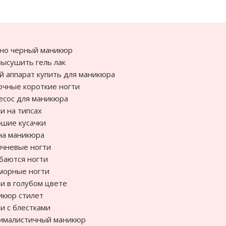
но черный маникюр
высушить гель лак
й аппарат купить для маникюра
чные короткие ногти
сос для маникюра
и на типсах
шие кусачки
на маникюра
чневые ногти
баются ногти
морные ногти
и в голубом цвете
икюр стилет
и с блестками
ималистичный маникюр