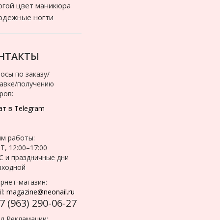
гой цвет маникюра
одежные ногти
НТАКТЫ
осы по заказу/
авке/получению
ров:
т в Telegram
м работы:
Т, 12:00–17:00
С и праздничные дни
ыходной
рнет-магазин:
l:
magazine@neonail.ru
7 (963) 290-06-27
л Рекламации: