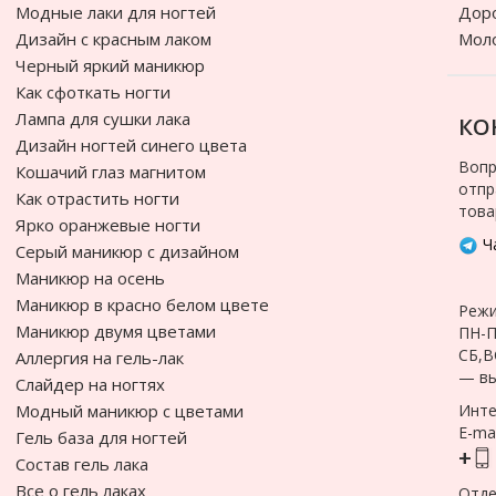
Модные лаки для ногтей
Доро
Дизайн с красным лаком
Мол
Черный яркий маникюр
Как сфоткать ногти
Лампа для сушки лака
КО
Дизайн ногтей синего цвета
Вопр
Кошачий глаз магнитом
отпр
Как отрастить ногти
това
Ярко оранжевые ногти
Ча
Cерый маникюр с дизайном
Маникюр на осень
Маникюр в красно белом цвете
Режи
Маникюр двумя цветами
ПН-П
СБ,В
Аллергия на гель-лак
— в
Слайдер на ногтях
Модный маникюр с цветами
Инте
E-mai
Гель база для ногтей
+
Состав гель лака
Все о гель лаках
Отде