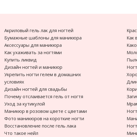
Акриловый гель лак для ногтей
Крас
Бумажные шаблоны для маникюра
Как 
Аксессуары для маникюра
Како
Как ухаживать за ногтями
Моло
Купить ликвид
Пыле
Дизайн ногтей и маникюр
Ногт
Укрепить ногти гелем в домашних
Хоро
условиях
Дли
Дизайн ногтей для свадьбы
Кори
Почему отслаивается гель от ногтя
Заги
Уход за кутикулой
Мра
Маникюр в розовом цвете с цветами
Ногт
Фото маникюров на короткие ногти
Ман
Восстановление после гель лака
Ногт
Что такое нейл
Мин