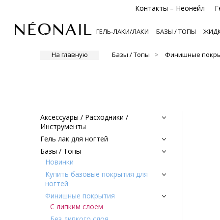
Контакты – Неонейл
Г
ГЕЛЬ-ЛАКИ/ЛАКИ
БАЗЫ / ТОПЫ
ЖИДК
На главную
Базы / Топы
Финишные покр
Аксессуары / Расходники /
Инструменты
Гель лак для ногтей
Базы / Топы
Новинки
Купить базовые покрытия для
ногтей
Финишные покрытия
С липким слоем
Без липкого слоя