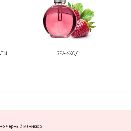
АТЫ
SPA-УХОД
но черный маникюр