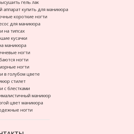
высушить гель лак
й аппарат купить для маникюра
чные короткие ногти
сос для маникюра
и на типсах
шие кусачки
на маникюра
чневые ногти
баются ногти
морные ногти
и в голубом цвете
икюр стилет
и с блестками
ималистичный маникюр
гой цвет маникюра
одежные ногти
НТАКТЫ