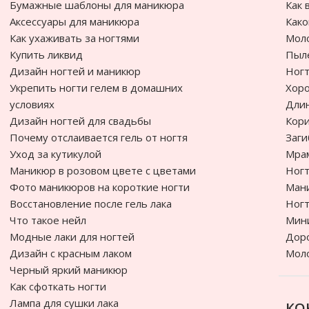
Бумажные шаблоны для маникюра
Как 
Аксессуары для маникюра
Како
Как ухаживать за ногтями
Моло
Купить ликвид
Пыле
Дизайн ногтей и маникюр
Ногт
Укрепить ногти гелем в домашних
Хоро
условиях
Дли
Дизайн ногтей для свадьбы
Кори
Почему отслаивается гель от ногтя
Заги
Уход за кутикулой
Мра
Маникюр в розовом цвете с цветами
Ногт
Фото маникюров на короткие ногти
Ман
Восстановление после гель лака
Ногт
Что такое нейл
Мин
Модные лаки для ногтей
Доро
Дизайн с красным лаком
Мол
Черный яркий маникюр
Как сфоткать ногти
Лампа для сушки лака
КО