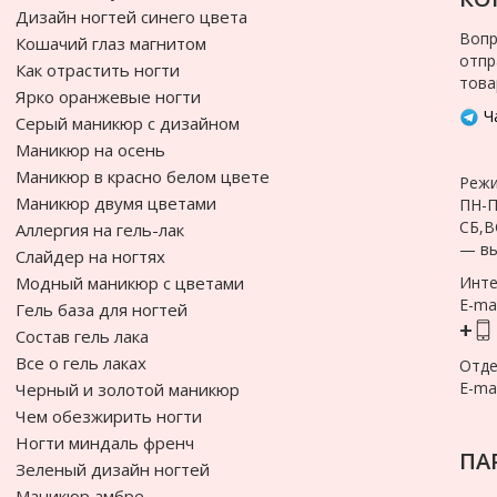
Дизайн ногтей синего цвета
Вопр
Кошачий глаз магнитом
отпр
Как отрастить ногти
това
Ярко оранжевые ногти
Ча
Cерый маникюр с дизайном
Маникюр на осень
Маникюр в красно белом цвете
Режи
Маникюр двумя цветами
ПН-П
СБ,В
Аллергия на гель-лак
— в
Слайдер на ногтях
Модный маникюр с цветами
Инте
E-mai
Гель база для ногтей
+
Состав гель лака
Все о гель лаках
Отде
E-mai
Черный и золотой маникюр
Чем обезжирить ногти
Ногти миндаль френч
ПА
Зеленый дизайн ногтей
Маникюр амбре