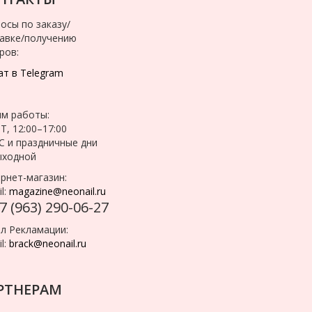
осы по заказу/
авке/получению
ров:
т в Telegram
м работы:
Т, 12:00–17:00
С и праздничные дни
ыходной
рнет-магазин:
l:
magazine@neonail.ru
7 (963) 290-06-27
л Рекламации:
l:
brack@neonail.ru
РТНЕРАМ