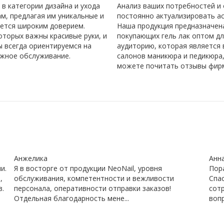
в категории дизайна и ухода
Анализ ваших потребностей и
м, предлагая им уникальные и
постоянно актуализировать ас
уется широким доверием.
Наша продукция предназначена
оторых важны красивые руки, и
покупающих гель лак оптом дл
ы всегда ориентируемся на
аудиторию, которая является 
ежное обслуживание.
салонов маникюра и педикюра,
можете почитать отзывы фирм 
Анжелика
Анн
и.
Я в восторге от продукции NeoNail, уровня
Пора
,
обслуживания, компетентности и вежливости
Спас
в.
персонала, оперативности отправки заказов!
сот
Отдельная благодарность мене...
вопр