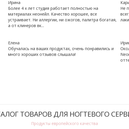
Ирина
Кар
Более 4 х лет студия работает полностью на
Не п
материалах неонейл. Качество хорошее, все
всег
устраивает. Ни аллергии, ни ожогов, палитра богатая,
лаки
а от клинеров вк...
Елена
Ири
Обучалась на ваших продуктах, очень понравились и
Око
много хороших отзывов слышала!
Neon
отте
ТАЛОГ ТОВАРОВ ДЛЯ НОГТЕВОГО СЕРВ
Продукты европейского качества