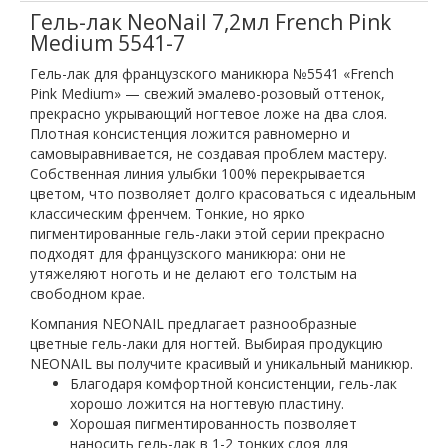
Гель-лак NeoNail 7,2мл French Pink
Medium 5541-7
Гель-лак для французского маникюра №5541 «French
Pink Medium» — свежий эмалево-розовый оттенок,
прекрасно укрывающий ногтевое ложе на два слоя.
Плотная консистенция ложится равномерно и
самовыравнивается, не создавая проблем мастеру.
Собственная линия улыбки 100% перекрывается
цветом, что позволяет долго красоваться с идеальным
классическим френчем. Тонкие, но ярко
пигментированные гель-лаки этой серии прекрасно
подходят для французского маникюра: они не
утяжеляют ноготь и не делают его толстым на
свободном крае.
Компания NEONAIL предлагает разнообразные
цветные гель-лаки для ногтей. Выбирая продукцию
NEONAIL вы получите красивый и уникальный маникюр.
Благодаря комфортной консистенции, гель-лак
хорошо ложится на ногтевую пластину.
Хорошая пигментированность позволяет
наносить гель-лак в 1-2 тонких слоя для