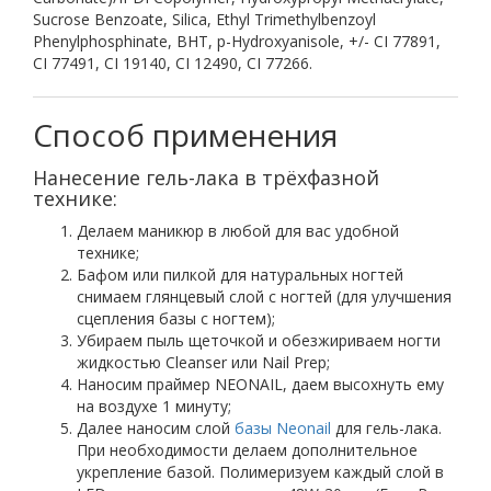
Sucrose Benzoate, Silica, Ethyl Trimethylbenzoyl
Phenylphosphinate, BHT, p-Hydroxyanisole, +/- CI 77891,
CI 77491, CI 19140, CI 12490, CI 77266.
Нанесение гель-лака в трёхфазной
технике:
Делаем маникюр в любой для вас удобной
технике;
Бафом или пилкой для натуральных ногтей
снимаем глянцевый слой с ногтей (для улучшения
сцепления базы с ногтем);
Убираем пыль щеточкой и обезжириваем ногти
жидкостью Сleanser или Nail Prep;
Наносим праймер NEONAIL, даем высохнуть ему
на воздухе 1 минуту;
Далее наносим слой
базы Neonail
для гель-лака.
При необходимости делаем дополнительное
укрепление базой. Полимеризуем каждый слой в