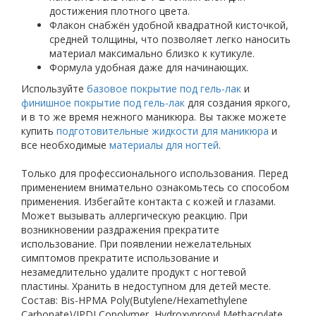
достижения плотного цвета.
Флакон снабжён удобной квадратной кисточкой,
средней толщины, что позволяет легко наносить
материал максимально близко к кутикуле.
Формула удобная даже для начинающих.
Используйте
базовое покрытие под гель-лак
и
финишное покрытие под гель-лак
для создания яркого,
и в то же время нежного маникюра. Вы также можете
купить
подготовительные жидкости для маникюра
и
все необходимые
материалы для ногтей
.
Только для профессионального использования. Перед
применением внимательно ознакомьтесь со способом
применения. Избегайте контакта с кожей и глазами.
Может вызывать аллергическую реакцию. При
возникновении раздражения прекратите
использование. При появлении нежелательных
симптомов прекратите использование и
незамедлительно удалите продукт с ногтевой
пластины. Хранить в недоступном для детей месте.
Состав: Bis-HPMA Poly(Butylene/Hexamethylene
Carbonate)/IPDI Copolymer, Hydroxypropyl Methacrylate,