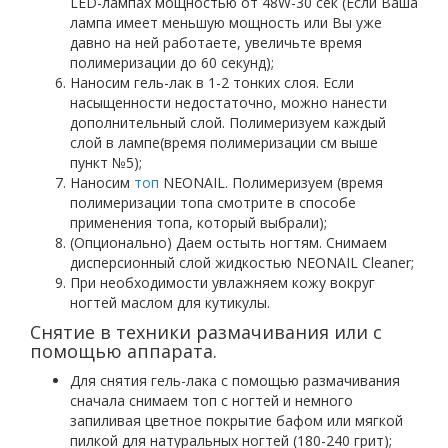
LED-лампах мощностью от 48W-30 сек (Если Ваша
лампа имеет меньшую мощность или Вы уже
давно на ней работаете, увеличьте время
полимеризации до 60 секунд);
Наносим гель-лак в 1-2 тонких слоя. Если
насыщенности недостаточно, можно нанести
дополнительный слой. Полимеризуем каждый
слой в лампе(время полимеризации см выше
пункт №5);
Наносим
топ
NEONAIL. Полимеризуем (время
полимеризации топа смотрите в способе
применения топа, который выбрали);
(Опционально) Даем остыть ногтям. Снимаем
дисперсионный слой жидкостью NEONAIL Cleaner;
При необходимости увлажняем кожу вокруг
ногтей маслом для кутикулы.
Снятие в техники размачивания или с
помощью аппарата.
Для снятия гель-лака с помощью размачивания
сначала снимаем топ с ногтей и немного
запиливая цветное покрытие бафом или мягкой
пилкой для натуральных ногтей (180-240 грит);