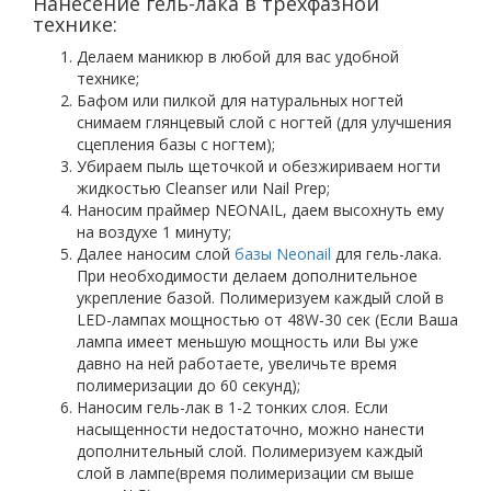
Нанесение гель-лака в трёхфазной
технике:
Делаем маникюр в любой для вас удобной
технике;
Бафом или пилкой для натуральных ногтей
снимаем глянцевый слой с ногтей (для улучшения
сцепления базы с ногтем);
Убираем пыль щеточкой и обезжириваем ногти
жидкостью Сleanser или Nail Prep;
Наносим праймер NEONAIL, даем высохнуть ему
на воздухе 1 минуту;
Далее наносим слой
базы Neonail
для гель-лака.
При необходимости делаем дополнительное
укрепление базой. Полимеризуем каждый слой в
LED-лампах мощностью от 48W-30 сек (Если Ваша
лампа имеет меньшую мощность или Вы уже
давно на ней работаете, увеличьте время
полимеризации до 60 секунд);
Наносим гель-лак в 1-2 тонких слоя. Если
насыщенности недостаточно, можно нанести
дополнительный слой. Полимеризуем каждый
слой в лампе(время полимеризации см выше