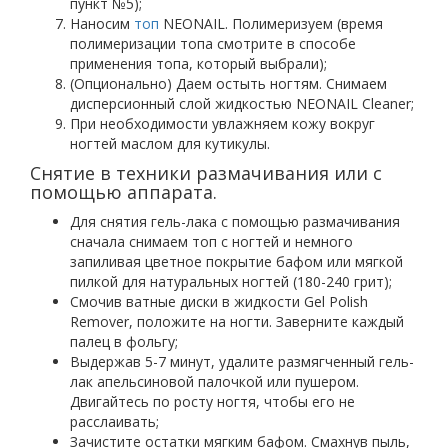
пункт №5);
Наносим
топ
NEONAIL. Полимеризуем (время
полимеризации топа смотрите в способе
применения топа, который выбрали);
(Опционально) Даем остыть ногтям. Снимаем
дисперсионный слой жидкостью NEONAIL Cleaner;
При необходимости увлажняем кожу вокруг
ногтей маслом для кутикулы.
Снятие в техники размачивания или с
помощью аппарата.
Для снятия гель-лака с помощью размачивания
сначала снимаем топ с ногтей и немного
запиливая цветное покрытие бафом или мягкой
пилкой для натуральных ногтей (180-240 грит);
Смочив ватные диски в жидкости Gel Polish
Remover, положите на ногти. Заверните каждый
палец в фольгу;
Выдержав 5-7 минут, удалите размягченный гель-
лак апельсиновой палочкой или пушером.
Двигайтесь по росту ногтя, чтобы его не
расслаивать;
Зачистите остатки мягким бафом. Смахнув пыль,