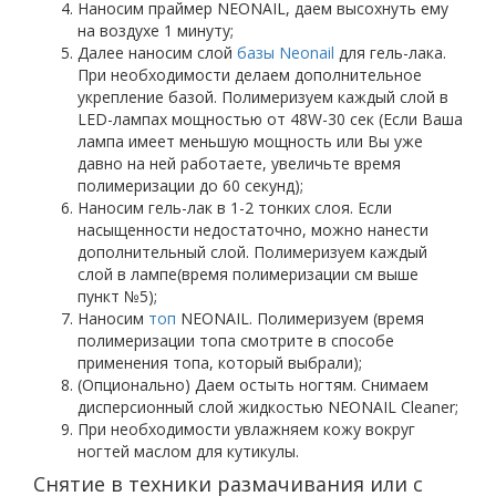
Наносим праймер NEONAIL, даем высохнуть ему
на воздухе 1 минуту;
Далее наносим слой
базы Neonail
для гель-лака.
При необходимости делаем дополнительное
укрепление базой. Полимеризуем каждый слой в
LED-лампах мощностью от 48W-30 сек (Если Ваша
лампа имеет меньшую мощность или Вы уже
давно на ней работаете, увеличьте время
полимеризации до 60 секунд);
Наносим гель-лак в 1-2 тонких слоя. Если
насыщенности недостаточно, можно нанести
дополнительный слой. Полимеризуем каждый
слой в лампе(время полимеризации см выше
пункт №5);
Наносим
топ
NEONAIL. Полимеризуем (время
полимеризации топа смотрите в способе
применения топа, который выбрали);
(Опционально) Даем остыть ногтям. Снимаем
дисперсионный слой жидкостью NEONAIL Cleaner;
При необходимости увлажняем кожу вокруг
ногтей маслом для кутикулы.
Снятие в техники размачивания или с