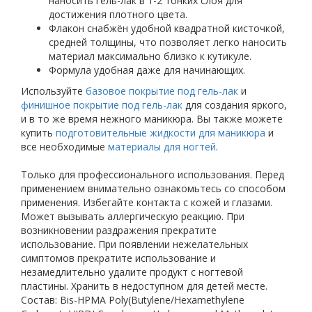
наносить гель-лак в 1-2 тонких слоя для
достижения плотного цвета.
Флакон снабжён удобной квадратной кисточкой,
средней толщины, что позволяет легко наносить
материал максимально близко к кутикуле.
Формула удобная даже для начинающих.
Используйте
базовое покрытие под гель-лак
и
финишное покрытие под гель-лак
для создания яркого,
и в то же время нежного маникюра. Вы также можете
купить
подготовительные жидкости для маникюра
и
все необходимые
материалы для ногтей
.
Только для профессионального использования. Перед
применением внимательно ознакомьтесь со способом
применения. Избегайте контакта с кожей и глазами.
Может вызывать аллергическую реакцию. При
возникновении раздражения прекратите
использование. При появлении нежелательных
симптомов прекратите использование и
незамедлительно удалите продукт с ногтевой
пластины. Хранить в недоступном для детей месте.
Состав: Bis-HPMA Poly(Butylene/Hexamethylene