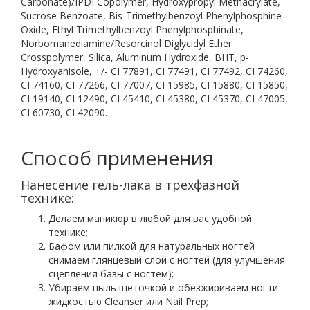
Carbonate)/IPDI Copolymer, Hydroxypropyl Methacrylate,
Sucrose Benzoate, Bis-Trimethylbenzoyl Phenylphosphine
Oxide, Ethyl Trimethylbenzoyl Phenylphosphinate,
Norbornanediamine/Resorcinol Diglycidyl Ether
Crosspolymer, Silica, Aluminum Hydroxide, BHT, p-
Hydroxyanisole, +/- CI 77891, CI 77491, CI 77492, CI 74260,
CI 74160, CI 77266, CI 77007, CI 15985, СІ 15880, CI 15850,
CI 19140, CI 12490, CI 45410, CI 45380, CI 45370, CI 47005,
CI 60730, CI 42090.
Нанесение гель-лака в трёхфазной
технике:
Делаем маникюр в любой для вас удобной
технике;
Бафом или пилкой для натуральных ногтей
снимаем глянцевый слой с ногтей (для улучшения
сцепления базы с ногтем);
Убираем пыль щеточкой и обезжириваем ногти
жидкостью Сleanser или Nail Prep;