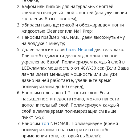
технике;
Бафом или пилкой для натуральных ногтей
снимаем глянцевый слой с ногтей (для улучшения
сцепления базы с ногтем);
Убираем пыль щеточкой и обезжириваем ногти
жидкостью Сleanser или Nail Prep;
Наносим праймер NEONAIL, даем высохнуть ему
на воздухе 1 минуту;
Далее наносим слой
базы Neonail
для гель-лака.
При необходимости делаем дополнительное
укрепление базой. Полимеризуем каждый слой в
LED-лампах мощностью от 48W-30 сек (Если Ваша
лампа имеет меньшую мощность или Вы уже
давно на ней работаете, увеличьте время
полимеризации до 60 секунд);
Наносим гель-лак в 1-2 тонких слоя. Если
насыщенности недостаточно, можно нанести
дополнительный слой. Полимеризуем каждый
слой в лампе(время полимеризации см выше
пункт №5);
Наносим
топ
NEONAIL. Полимеризуем (время
полимеризации топа смотрите в способе
применения топа, который выбрали);