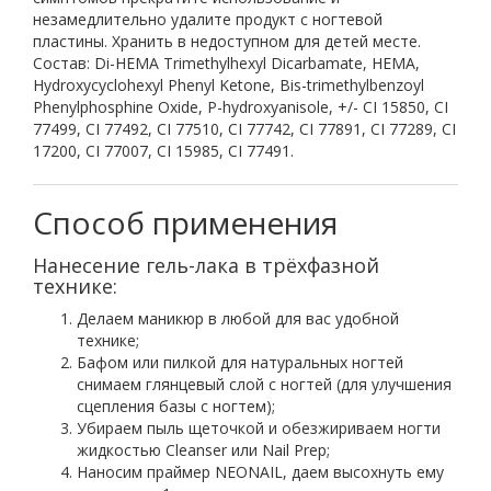
незамедлительно удалите продукт с ногтевой
пластины. Хранить в недоступном для детей месте.
Состав: Di-HEMA Trimethylhexyl Dicarbamate, HEMA,
Hydroxycyclohexyl Phenyl Ketone, Bis-trimethylbenzoyl
Phenylphosphine Oxide, P-hydroxyanisole, +/- CI 15850, CI
77499, CI 77492, CI 77510, CI 77742, CI 77891, CI 77289, CI
17200, CI 77007, CI 15985, CI 77491.
Нанесение гель-лака в трёхфазной
технике:
Делаем маникюр в любой для вас удобной
технике;
Бафом или пилкой для натуральных ногтей
снимаем глянцевый слой с ногтей (для улучшения
сцепления базы с ногтем);
Убираем пыль щеточкой и обезжириваем ногти
жидкостью Сleanser или Nail Prep;
Наносим праймер NEONAIL, даем высохнуть ему