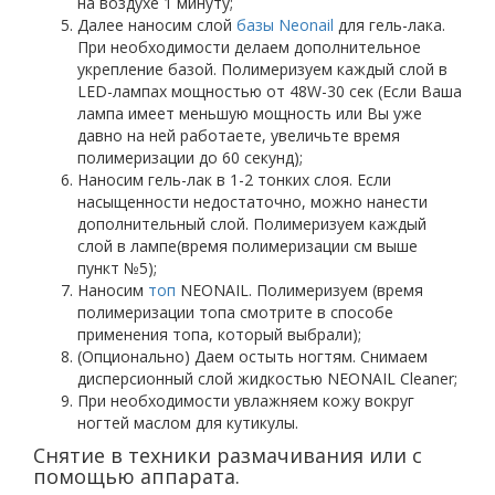
на воздухе 1 минуту;
Далее наносим слой
базы Neonail
для гель-лака.
При необходимости делаем дополнительное
укрепление базой. Полимеризуем каждый слой в
LED-лампах мощностью от 48W-30 сек (Если Ваша
лампа имеет меньшую мощность или Вы уже
давно на ней работаете, увеличьте время
полимеризации до 60 секунд);
Наносим гель-лак в 1-2 тонких слоя. Если
насыщенности недостаточно, можно нанести
дополнительный слой. Полимеризуем каждый
слой в лампе(время полимеризации см выше
пункт №5);
Наносим
топ
NEONAIL. Полимеризуем (время
полимеризации топа смотрите в способе
применения топа, который выбрали);
(Опционально) Даем остыть ногтям. Снимаем
дисперсионный слой жидкостью NEONAIL Cleaner;
При необходимости увлажняем кожу вокруг
ногтей маслом для кутикулы.
Снятие в техники размачивания или с
помощью аппарата.